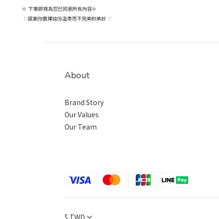
⟡
下單即視為您已同意所有內容
⟡
感謝你選擇這份溫柔而不完美的美好
♡
♡
About
Brand Story
Our Values
Our Team
$
TWD