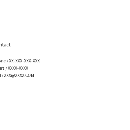
ntact
ne / XX-XXX-XXX-XXX
rs / XXXX-XXXX
l / XXX@XXXX.COM