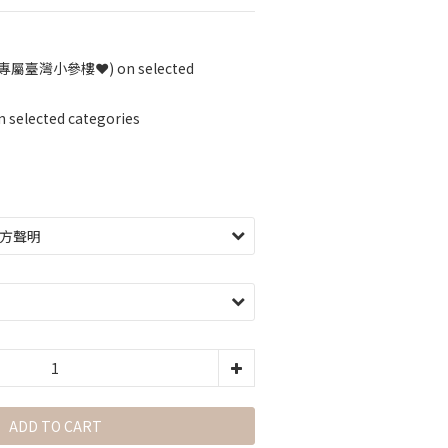
灣小參樓❤️) on selected
elected categories
ADD TO CART