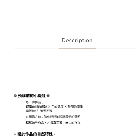
Description
預購前的小提醒
❁
❁
每一件飾品，
都是自然的痕跡 × 手的溫度 × 時間的溫柔
需等待45-60天不等
在預購之前，請你靜靜地閱讀我們的聲明
理解這些作品，才是真正獨一無二的存在
關於作品的自然特性：
⟡