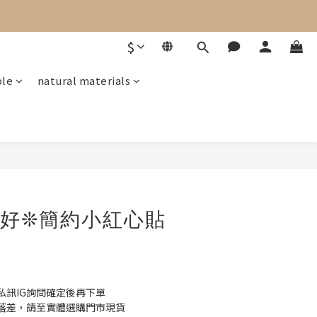
$
ple
natural materials
呼好❊簡約小紅心貼
私訊IG詢問確定後再下單
落差，請至實體選購門市現貨