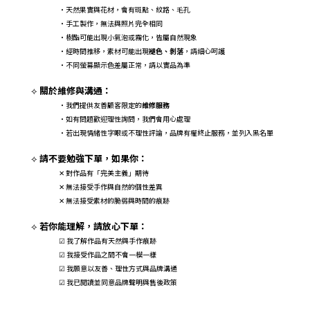
・天然果實與花材，會有斑點、紋路、毛孔
・手工製作，無法與照片完全相同
・樹酯可能出現小氣泡或霧化，皆屬自然現象
・經時間推移，素材可能出現
褪色、剝落
，請細心呵護
・不同螢幕顯示色差屬正常，請以實品為準
關於維修與溝通：
⟡
・我們提供友善顧客限定的
維修服務
・如有問題歡迎理性詢問，我們會用心處理
・若出現情緒性字眼或不理性評論，品牌有權終止服務，並列入黑名單
請不要勉強下單，如果你：
⟡
對作品有「完美主義」期待
✕
無法接受手作與自然的個性差異
✕
無法接受素材的脆弱與時間的痕跡
✕
若你能理解，請放心下單：
⟡
☑ 我了解作品有天然與手作痕跡
☑ 我接受作品之間不會一模一樣
☑ 我願意以友善、理性方式與品牌溝通
☑ 我已閱讀並同意品牌聲明與售後政策