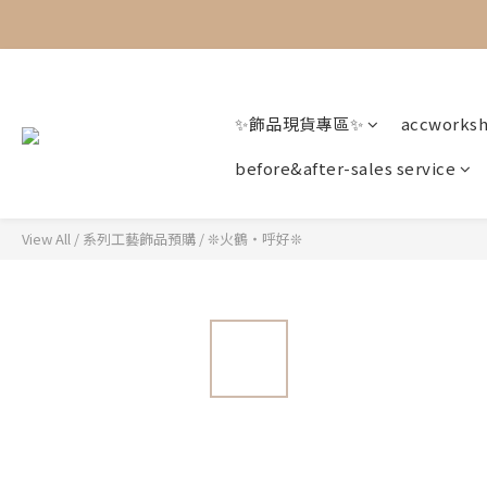
✨飾品現貨專區✨
accworks
before&after-sales service
View All
/
系列工藝飾品預購
/
❊火鶴・呼好❊