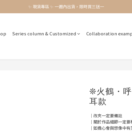
✨ 現貨專區 ✨ 一週內出貨，限時買三送一
✨ 現貨專區 ✨ 一週內出貨，限時買三送一
預購工藝作品，須等待製作時間45-60天
✨ 現貨專區 ✨ 一週內出貨，限時買三送一
hop
Series column & Customized
Collaboration exam
❊火鶴・
耳款
｜改夾一定要備註
｜關於作品細節一定要
｜如擔心會與想像中有