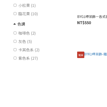
小松果 (1)
臨花果 (10)
BYG1呷茶飾－各式
NT$550
色調
咖啡色 (2)
灰色 (5)
卡其色系 (2)
現貨
紫色系 (27)
粉色系 (28)
米白色 (20)
藍色系 (29)
暖紅色系 (11)
橘黃色 (35)