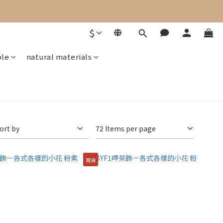
$
ple
natural materials
ort by
72 Items per page
現貨