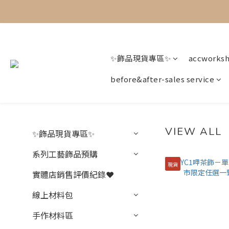
✨飾品現貨專區✨
accworks
before&after-sales service
VIEW ALL
✨飾品現貨專區✨
系列工藝飾品預購
現貨
實體店銷售評價紀錄❤️
線上材料包
手作材料區