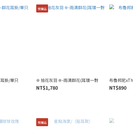
預購品
花耳掛/單只
❊ 拾花灰羽 ❊-雨滴群花(耳環一對
布魯邦尼xThi
NT$1,780
NT$890
預購品