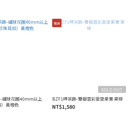
現貨
SOLD OUT
飾-繡球花圈40mm以上
BZF1呷茶飾-雙瓣雲彩垂墜果實 果綠
扣）黃橙色
NT$1,580