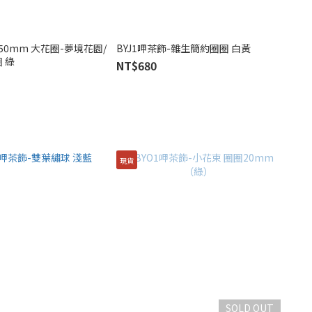
-50mm 大花圈-夢境花園/
BYJ1呷茶飾-雜生簡約圈圈 白黃
經典原生花圈 綠
NT$680
現貨
SOLD OUT