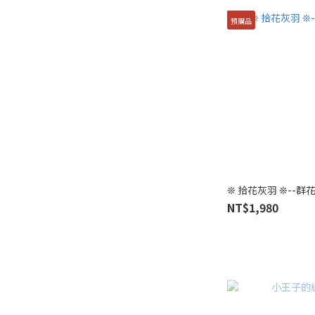
預購品
❊ 拾花灰羽 ❊--群
NT$1,980