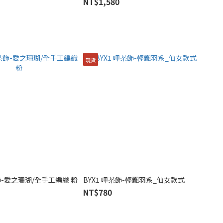
NT$1,580
現貨
飾-愛之珊瑚/全手工編織 粉
BYX1 呷茶飾-輕飄羽系_仙女款式
NT$780