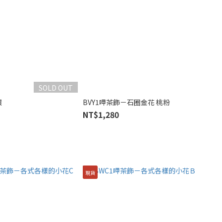
SOLD OUT
環
BVY1呷茶飾－石圈金花 桃粉
NT$1,280
現貨