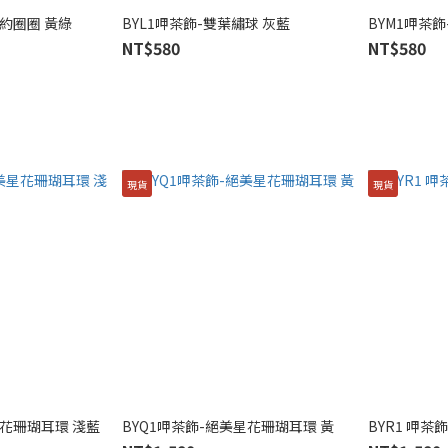
BYK1呷茶飾-雜生簡約圈圈 黃綠
BYL1呷茶飾-雙葉繡球 灰藍
BYM1呷茶飾
NT$580
NT$580
現貨
現貨
星花珊瑚耳環 淺藍
BYQ1呷茶飾-絕美星花珊瑚耳環 黃