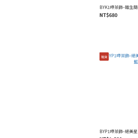
Show more
NT$680
【預購區】款式
其它 Other (7)
髮夾 Hairclip (7)
手鏈 Bracelet (5)
現貨
項鍊 Necklace (5)
戒指 Ring (18)
耳環 Earring (74)
BYP1呷茶飾-絕美