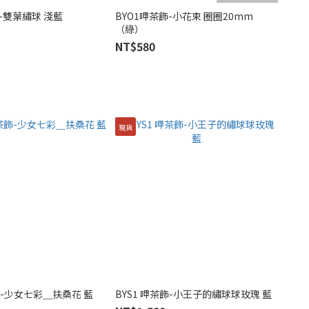
-雙葉繡球 淺藍
BYO1呷茶飾-小花束 圈圈20mm
（綠）
NT$580
現貨
BYR1 呷茶飾-少女七彩＿扶桑花 藍
BYS1 呷茶飾-小王子的繡球球玫瑰 藍