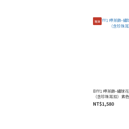
現貨
BYY1 呷茶飾-繡球
（含珍珠耳扣）紫
NT$1,580