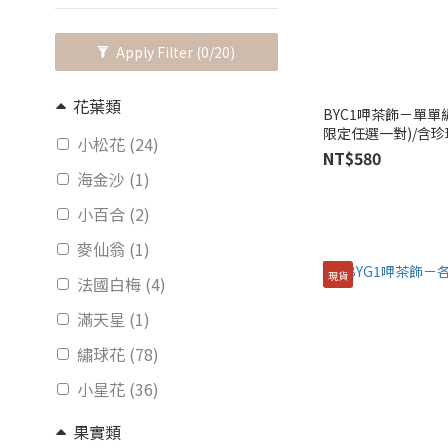
Apply Filter
(0/20)
花葉類
BYC1呷茶飾－單單繡
限定任選一對)/含
小松花 (24)
NT$580
海金沙 (1)
小百合 (2)
麥仙翁 (1)
現貨
法國白梅 (4)
滿天星 (1)
繡球花 (78)
小星花 (36)
果實類