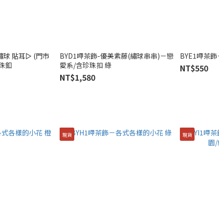
球 貼耳▻ (門市
BYD1呷茶飾-優美紫藤(繡球串串)－戀
BYE1呷茶
珍珠釦
愛系/含珍珠扣 綠
NT$550
NT$1,580
現貨
現貨