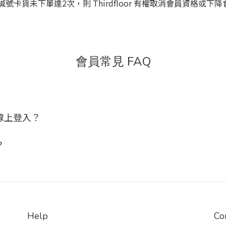
卡貨未下單達2次，則 Thirdfloor 有權取消會員資格或下
會員常見 FAQ
線上登入？
？
Help
Co