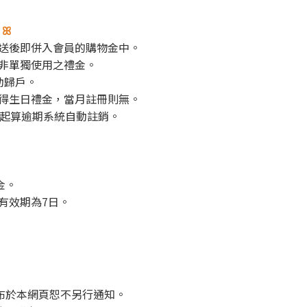
 ꕤ
送後即併入會員的購物金中。
非單獨使用之禮金。
動歸戶。
得生日禮金，當月註冊則無。
日起算逾期系統自動註銷。
金。
有效期為7日。
容將公布於本網頁恕不另行通知。