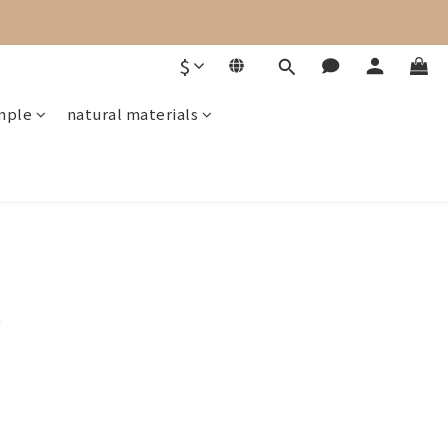
$
mple
natural materials
變