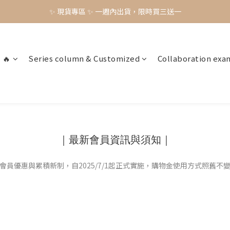
✨ 現貨專區 ✨ 一週內出貨，限時買三送一
✨ 現貨專區 ✨ 一週內出貨，限時買三送一
預購工藝作品，須等待製作時間45-60天
✨ 現貨專區 ✨ 一週內出貨，限時買三送一
 🔥
Series column & Customized
Collaboration exa
｜最新會員資訊與須知｜
會員優惠與累積新制，自2025/7/1起正式實施，購物金使用方式照舊不