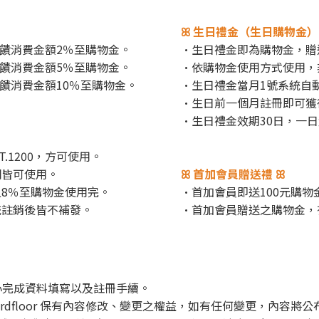
ꕤ 生日禮金（生日購物金）
回饋消費金額2％至購物金。
·生日禮金即為購物金，贈
回饋消費金額5％至購物金。
·依購物金使用方式使用，
回饋消費金額10％至購物金。
·生日禮金當月1號系統自
·生日前一個月註冊即可獲
·生日禮金效期30日，一
1200，方可使用。
網皆可使用。
ꕤ 首加會員贈送禮 ꕤ
8％至購物金使用完。
·首加會員即送100元購物
統註銷後皆不補發。
·首加會員贈送之購物金，
員中心完成資料填寫以及註冊手續。
定，Thirdfloor 保有內容修改、變更之權益，如有任何變更，內