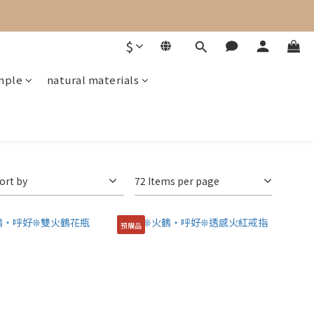
$
mple
natural materials
ort by
72 Items per page
預購品