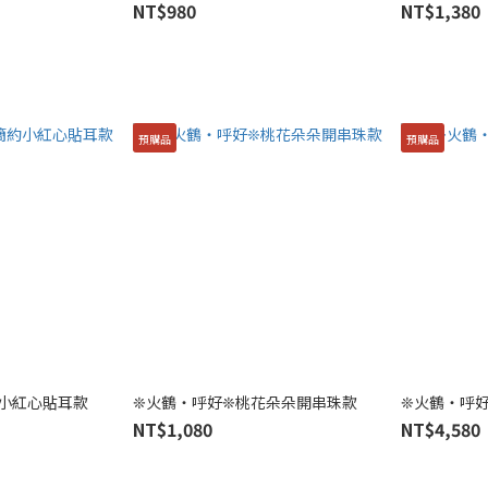
NT$980
NT$1,380
預購品
預購品
小紅心貼耳款
❊火鶴・呼好❊桃花朵朵開串珠款
❊火鶴・呼
NT$1,080
NT$4,580