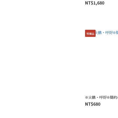
NT$1,680
預購品
❊火鶴・呼好❊簡約
NT$680