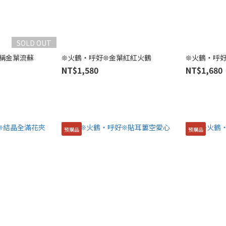
SOLD OUT
稱金葉流蘇
❊火鶴・呼好❊金葉紅紅火鶴
❊火鶴・呼
NT$1,580
NT$1,680
預購品
預購品