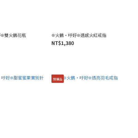
好❊雙火鶴花瓶
❊火鶴・呼好❊透感火紅戒指
NT$1,380
預購品