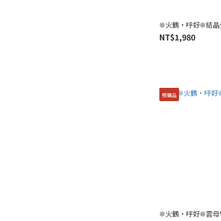
❊火鶴・呼好❊結晶
NT$1,980
預購品
❊火鶴・呼好❊雲母