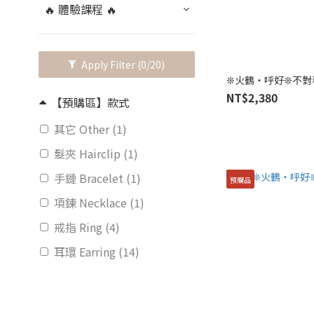
🔥 體驗課程 🔥
Apply Filter
(0/20)
❊火鶴・呼好❊不對
NT$2,380
【預購區】款式
其它 Other (1)
髮夾 Hairclip (1)
手鏈 Bracelet (1)
預購品
項鍊 Necklace (1)
戒指 Ring (4)
耳環 Earring (14)