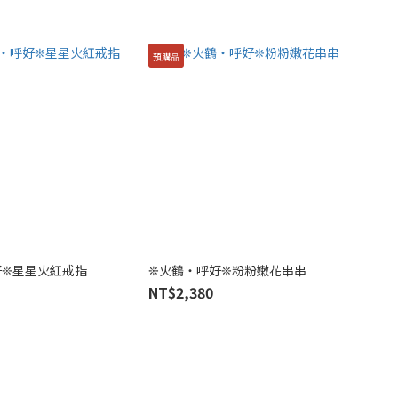
預購品
好❊星星火紅戒指
❊火鶴・呼好❊粉粉嫩花串串
NT$2,380