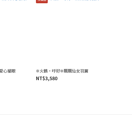
愛心貓眼
❊火鶴・呼好❊飄飄仙女羽翼
NT$3,580