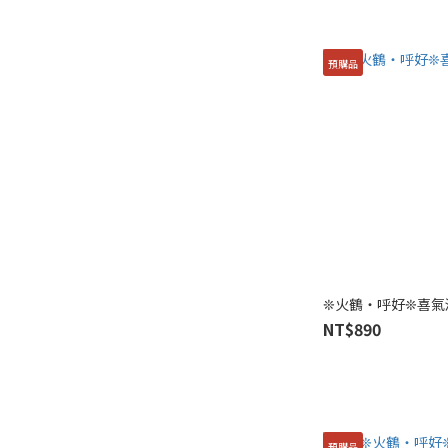
預購品
❊火鶴・呼好❊喜氣
NT$890
預購品