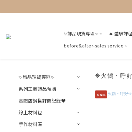
✨飾品現貨專區✨
🔥 體驗課程
before&after-sales service
❊火鶴・呼
✨飾品現貨專區✨
系列工藝飾品預購
預購品
實體店銷售評價紀錄❤️
線上材料包
手作材料區