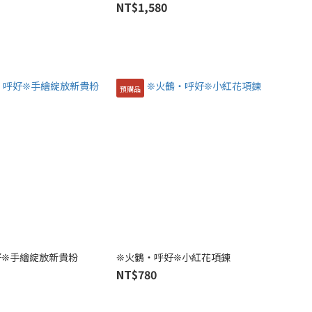
NT$1,580
預購品
好❊手繪綻放新貴粉
❊火鶴・呼好❊小紅花項鍊
NT$780