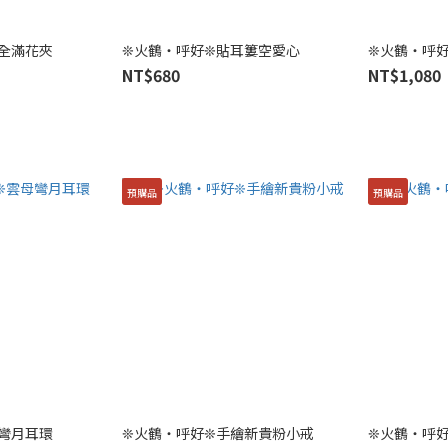
全滿花夾
❊火鶴・呼好❊貼耳簍空愛心
❊火鶴・呼
NT$680
NT$1,080
預購品
預購品
彎月耳環
❊火鶴・呼好❊手繪新貴粉小戒
❊火鶴・呼