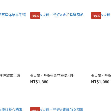
預購品
預購品
洋洋貓掌手環
❊火鶴・呼好❊金花垂墜羽毛
❊火鶴・呼
NT$1,380
NT$1,080
預購品