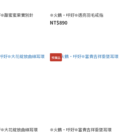
好❊甜蜜蜜果實別針
❊火鶴・呼好❊透亮羽毛戒指
NT$890
預購品
好❊大花綻放曲線耳環
❊火鶴・呼好❊富貴吉祥垂墜耳環