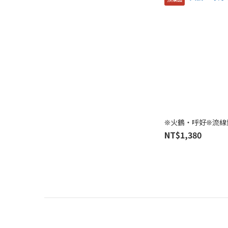
❊火鶴・呼好❊流線
NT$1,380