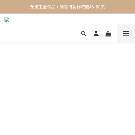
✨ 現貨專區 ✨ 一週內出貨，限時買三送一
預購工藝作品，須等待製作時間45-60天
✨ 現貨專區 ✨ 一週內出貨，限時買三送一