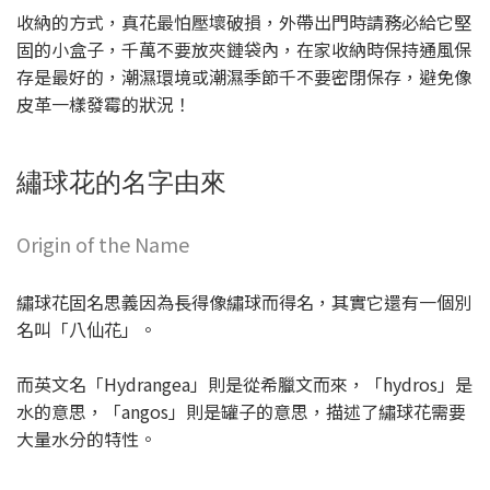
收納的方式，真花最怕壓壞破損，外帶出門時請務必給它堅
固的小盒子，千萬不要放夾鏈袋內，在家收納時保持通風保
存是最好的，潮濕環境或潮濕季節千不要密閉保存，避免像
皮革一樣發霉的狀況！
繡球花的名字由來
Origin of the Name
繡球花固名思義因為長得像繡球而得名，其實它還有一個別
名叫「八仙花」。
而英文名「Hydrangea」則是從希臘文而來，「hydros」是
水的意思，「angos」則是罐子的意思，描述了繡球花需要
大量水分的特性。