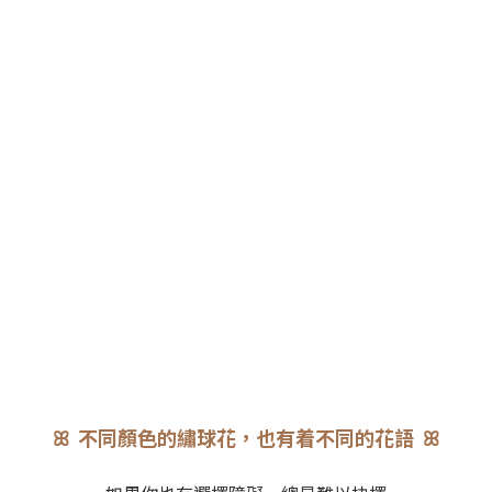
ꕤ 不同顏色的繡球花，也有着不同的花語 ꕤ