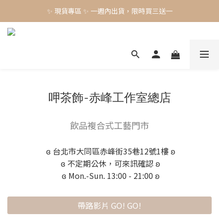
✨ 現貨專區 ✨ 一週內出貨，限時買三送一
✨ 現貨專區 ✨ 一週內出貨，限時買三送一
預購工藝作品，須等待製作時間45-60天
✨ 現貨專區 ✨ 一週內出貨，限時買三送一
呷茶飾-赤峰工作室總店
飲品複合式工藝門市
ɞ 台北市大同區赤峰街35巷12號1樓 ʚ
ɞ 不定期公休，可來訊確認 ʚ
ɞ Mon.-Sun. 13:00 - 21:00 ʚ
帶路影片 GO! GO!