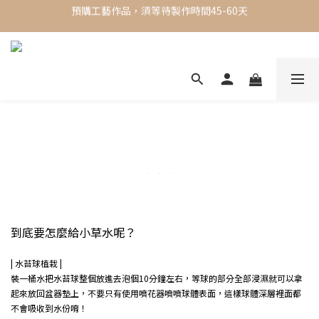
預購工藝作品，須等待製作時間45-60天
✨ 現貨專區 ✨ 一週內出貨，限時買三送一
✨ 現貨專區 ✨ 一週內出貨，限時買三送一
到底要怎麼給小草水呢？
| 水苔球植栽 |
裝一桶水把水苔球整個放進去泡個10分鐘左右，等球的部分全部浸濕就可以拿
起來放回盆器墊上，不要只有使用噴花器噴噴球體表面，這樣球體深層裡面都
不會吸收到水份唷！