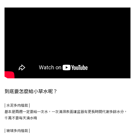
到底要怎麼給小草水呢？
| 水泥多肉植栽 |
基本是兩週一定要給一次水，一次澆濕表面讓盆器有更長時間代謝多餘水分，
千萬不要每天澆水唷
| 玻璃多肉植栽 |