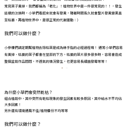
常見葉子黃掉，我們都稱為「老化」！植物世界中是一件很常見的！！，發生
這樣的汰換時，小草們看起來就會有發黃，隨著時間長久就會整片發黃變黑直
至枯萎，再植物世界中，是很正常的代謝運動：）
我們可以做什麼？
小參樓們請定期幫植物去除枯葉是成為綠手指的必經過程唷！ 通常小草們容易
有黃掉、枯萎的葉子都會在莖部的下方，枯萎的葉片很多很多時，容易會造成
整個盆栽作品悶悶，不透氣的情況發生，也更容易長細菌發霉等等！
為什麼小草們會突然乾枯？
組合植栽中，其中突然有乾枯現象的發生因素有較多原因，其中給水不平均佔
大多因素！
另外還有環境通風不佳/植物養份不均等等
我們可以做什麼？