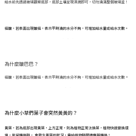
給水前先透過玻璃觀察底部，底部土壤呈現濕潤即可，切勿澆滿整個玻璃盆！
褶皺，若表面出現皺褶，表示平時澆的水分不夠，可增加給水量或給水次數。
為什麼皺巴巴？
。
褶皺，若表面出現皺褶，表示平時澆的水分不夠，可增加給水量或給水次數
為什麼小草們葉子會突然黃黃的？
黃葉，若為底部出現黃葉，上方正常，則為植物正常汰換葉，植物快速變換環
境，氣候轉換時， 會發生黃葉的狀況，需給植物時間適應與轉換！