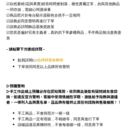
☑自然素材(花與果實)經長時間會剝落，褪色實屬正常，勿與其他飾品
一同存放，需細心呵護保養
☑商品照片於每台顯示器顯色全然不一定相同
☑請務必同意聲明再進行下單
☑請務必詳閱飾品退換貨政策
☑您若是偏好完美主義者，真的勿下單參樓商品，手作商品無法盡善盡
美
- 請點擊下方連結詳閱 -
點我詳閱👉
品牌與售後聲明
下單視同同意以上品牌所有聲明
▻
預購聲明
▻
手工作品線上預購必存在認知風險，收到實品後如有疑問請友善諮
詢，如違反官方聲明、客服中使用情緒性字眼、激進給予指教與建議
者，一律列入品牌黑名單，且品牌有權終止其任何諮詢與售後服務！！
手工商品，不會與照片一模一樣
手工商品一定有瑕疵，不精緻等，同意再進行下單
請確認過花果獨特性，不會每個都一樣，同意再下單