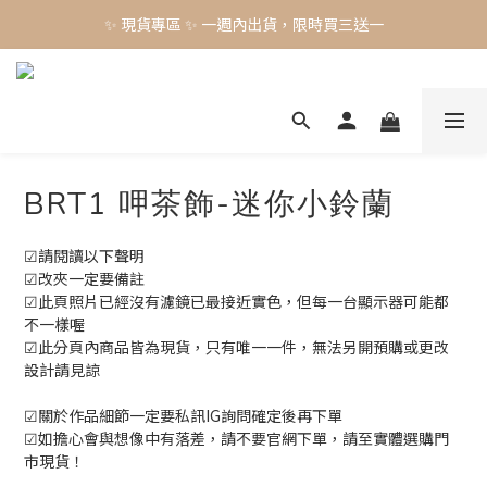
✨ 現貨專區 ✨ 一週內出貨，限時買三送一
✨ 現貨專區 ✨ 一週內出貨，限時買三送一
預購工藝作品，須等待製作時間45-60天
✨ 現貨專區 ✨ 一週內出貨，限時買三送一
BRT1 呷茶飾-迷你小鈴蘭
☑請閱讀以下聲明
☑改夾一定要備註
☑此頁照片已經沒有濾鏡已最接近實色，但每一台顯示器可能都
不一樣喔
☑此分頁內商品皆為現貨，只有唯一一件，無法另開預購或更改
設計請見諒
☑關於作品細節一定要私訊IG詢問確定後再下單
☑如擔心會與想像中有落差，請不要官網下單，請至實體選購門
市現貨！