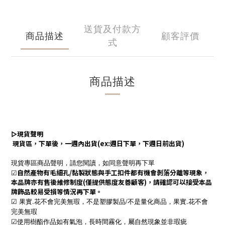
送貨及付款方
商品描述
顧客評價
式
商品描述
▻
現貨聲明
現貨區，下單後，一週內出貨(ex:週日下單，下週日前出貨)
現貨專區商品聲明，請您閱讀，如同意聲明再下單
☑
自然產物有毛細孔/黏製狀態與手工扣件都有機會剝落分離等現象，
本品牌亦有售後維修制度(僅提供態度友善顧客)，請確認可以接受本品
牌飾品較易受損等情況再下單。
☑ 果實.花不會完美無瑕，不是塑膠製品/不是量化商品，果實.花不會
完美無瑕
☑使用樹酯作品如有氣泡，長時間霧化，屬自然現象並非瑕疵