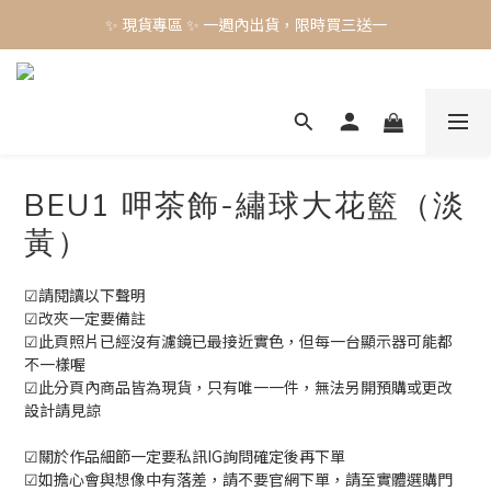
✨ 現貨專區 ✨ 一週內出貨，限時買三送一
✨ 現貨專區 ✨ 一週內出貨，限時買三送一
預購工藝作品，須等待製作時間45-60天
✨ 現貨專區 ✨ 一週內出貨，限時買三送一
BEU1 呷茶飾-繡球大花籃（淡
黃）
☑請閱讀以下聲明
☑改夾一定要備註
☑此頁照片已經沒有濾鏡已最接近實色，但每一台顯示器可能都
不一樣喔
☑此分頁內商品皆為現貨，只有唯一一件，無法另開預購或更改
設計請見諒
☑關於作品細節一定要私訊IG詢問確定後再下單
☑如擔心會與想像中有落差，請不要官網下單，請至實體選購門