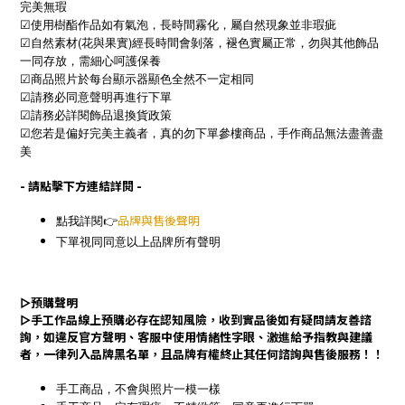
完美無瑕
☑使用樹酯作品如有氣泡，長時間霧化，屬自然現象並非瑕疵
☑自然素材(花與果實)經長時間會剝落，褪色實屬正常，勿與其他飾品
一同存放，需細心呵護保養
☑商品照片於每台顯示器顯色全然不一定相同
☑請務必同意聲明再進行下單
☑請務必詳閱飾品退換貨政策
☑您若是偏好完美主義者，真的勿下單參樓商品，手作商品無法盡善盡
美
- 請點擊下方連結詳閱 -
點我詳閱👉
品牌與售後聲明
下單視同同意以上品牌所有聲明
▻
預購聲明
▻
手工作品線上預購必存在認知風險，收到實品後如有疑問請友善諮
詢，如違反官方聲明、客服中使用情緒性字眼、激進給予指教與建議
者，一律列入品牌黑名單，且品牌有權終止其任何諮詢與售後服務！！
手工商品，不會與照片一模一樣