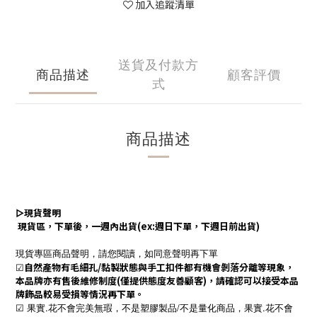
加入追蹤清單
送貨及付款方
商品描述
顧客評價
式
商品描述
▻
現貨聲明
現貨區，下單後，一週內出貨(ex:週日下單，下週日前出貨)
現貨專區商品聲明，請您閱讀，如同意聲明再下單
☑
自然產物有毛細孔/黏製狀態與手工扣件都有機會剝落分離等現象，
本品牌亦有售後維修制度(僅提供態度友善顧客)，請確認可以接受本品
牌飾品較易受損等情況再下單。
☑ 果實.花不會完美無瑕，不是塑膠製品/不是量化商品，果實.花不會