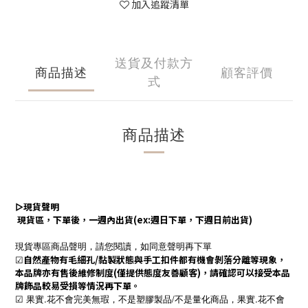
加入追蹤清單
送貨及付款方
商品描述
顧客評價
式
商品描述
▻
現貨聲明
現貨區，下單後，一週內出貨(ex:週日下單，下週日前出貨)
現貨專區商品聲明，請您閱讀，如同意聲明再下單
☑
自然產物有毛細孔/黏製狀態與手工扣件都有機會剝落分離等現象，
本品牌亦有售後維修制度(僅提供態度友善顧客)，請確認可以接受本品
牌飾品較易受損等情況再下單。
☑ 果實.花不會完美無瑕，不是塑膠製品/不是量化商品，果實.花不會