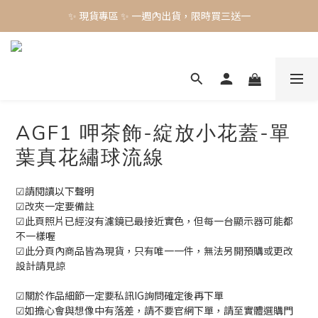
✨ 現貨專區 ✨ 一週內出貨，限時買三送一
✨ 現貨專區 ✨ 一週內出貨，限時買三送一
預購工藝作品，須等待製作時間45-60天
✨ 現貨專區 ✨ 一週內出貨，限時買三送一
AGF1 呷茶飾-綻放小花蓋-單
葉真花繡球流線
☑請閱讀以下聲明
☑改夾一定要備註
☑此頁照片已經沒有濾鏡已最接近實色，但每一台顯示器可能都
不一樣喔
☑此分頁內商品皆為現貨，只有唯一一件，無法另開預購或更改
設計請見諒
☑關於作品細節一定要私訊IG詢問確定後再下單
☑如擔心會與想像中有落差，請不要官網下單，請至實體選購門