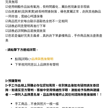
完美無瑕
☑使用樹酯作品如有氣泡，長時間霧化，屬自然現象並非瑕疵
☑自然素材(花與果實)經長時間會剝落，褪色實屬正常，勿與其他飾品
一同存放，需細心呵護保養
☑商品照片於每台顯示器顯色全然不一定相同
☑請務必同意聲明再進行下單
☑請務必詳閱飾品退換貨政策
☑您若是偏好完美主義者，真的勿下單參樓商品，手作商品無法盡善盡
美
- 請點擊下方連結詳閱 -
點我詳閱👉
品牌與售後聲明
下單視同同意以上品牌所有聲明
▻
預購聲明
▻
手工作品線上預購必存在認知風險，收到實品後如有疑問請友善諮
詢，如違反官方聲明、客服中使用情緒性字眼、激進給予指教與建議
者，一律列入品牌黑名單，且品牌有權終止其任何諮詢與售後服務！！
手工商品，不會與照片一模一樣