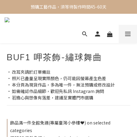
✨ 現貨專區 ✨ 一週內出貨，限時買三送一
預購工藝作品，須等待製作時間45-60天
✨ 現貨專區 ✨ 一週內出貨，限時買三送一
BUF1 呷茶飾-繡球舞曲
• 改耳夾請於訂單備註
• 照片已盡量呈現實際顏色，仍可能因螢幕產生色差
• 本分頁為現貨作品，多為唯一件，無法預購或修改設計
• 如需確認作品細節，歡迎先私訊 Instagram 詢問
• 若擔心與想像有落差，建議至實體門市選購
飾品滿一件全館免運(專屬臺灣小參樓❤️) on selected
categories