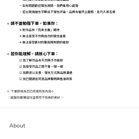
・如有問題歡迎理性詢問，我們會用心處理
・若出現情緒性字眼或不理性評論，品牌有權終止服務，並列入黑名單
請不要勉強下單，如果你：
⟡
對作品有「完美主義」期待
✕
無法接受手作與自然的個性差異
✕
無法接受素材的脆弱與時間的痕跡
✕
若你能理解，請放心下單：
⟡
☑ 我了解作品有天然與手作痕跡
☑ 我接受作品之間不會一模一樣
☑ 我願意以友善、理性方式與品牌溝通
☑ 我已閱讀並同意品牌聲明與售後政策
⟡
下單即視為您已同意所有內容
⟡
感謝你選擇這份溫柔而不完美的美好
♡
♡
About