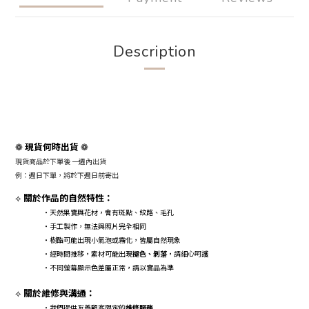
Description
現貨何時出貨
❁
❁
現貨商品於下單後 一週內出貨
例：週日下單，將於下週日前寄出
關於作品的自然特性：
⟡
・天然果實與花材，會有斑點、紋路、毛孔
・手工製作，無法與照片完全相同
・樹酯可能出現小氣泡或霧化，皆屬自然現象
・經時間推移，素材可能出現
褪色、剝落
，請細心呵護
・不同螢幕顯示色差屬正常，請以實品為準
關於維修與溝通：
⟡
・我們提供友善顧客限定的
維修服務