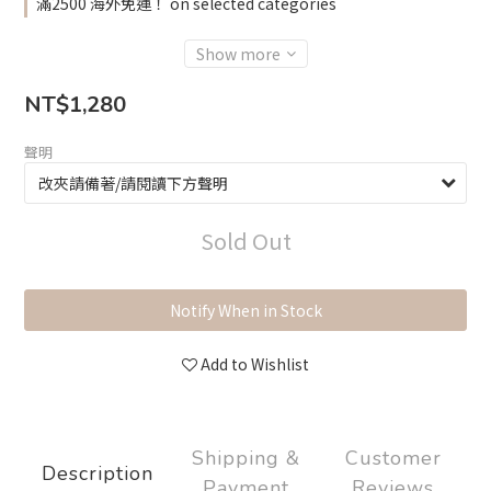
滿2500 海外免運！ on selected categories
Show more
NT$1,280
聲明
Sold Out
Notify When in Stock
Add to Wishlist
Shipping &
Customer
Description
Payment
Reviews