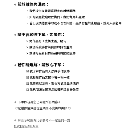
關於維修與溝通：
⟡
・我們提供友善顧客限定的
維修服務
・如有問題歡迎理性詢問，我們會用心處理
・若出現情緒性字眼或不理性評論，品牌有權終止服務，並列入黑名單
請不要勉強下單，如果你：
⟡
對作品有「完美主義」期待
✕
無法接受手作與自然的個性差異
✕
無法接受素材的脆弱與時間的痕跡
✕
若你能理解，請放心下單：
⟡
☑ 我了解作品有天然與手作痕跡
☑ 我接受作品之間不會一模一樣
☑ 我願意以友善、理性方式與品牌溝通
☑ 我已閱讀並同意品牌聲明與售後政策
⟡
下單即視為您已同意所有內容
⟡
感謝你選擇這份溫柔而不完美的美好
♡
♡
⟡
麻豆示範圖為比例參考不一定是同一對
款式以商品照為主