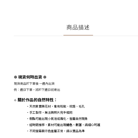
商品描述
現貨何時出貨
❁
❁
現貨商品於下單後 一週內出貨
例：週日下單，將於下週日前寄出
關於作品的自然特性：
⟡
・天然果實與花材，會有斑點、紋路、毛孔
・手工製作，無法與照片完全相同
・樹酯可能出現小氣泡或霧化，皆屬自然現象
・經時間推移，素材可能出現
褪色、剝落
，請細心呵護
・不同螢幕顯示色差屬正常，請以實品為準