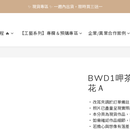
✨ 現貨專區 ✨ 一週內出貨，限時買三送一
✨ 現貨專區 ✨ 一週內出貨，限時買三送一
預購工藝作品，須等待製作時間45-60天
✨ 現貨專區 ✨ 一週內出貨，限時買三送一
程 🔥
【工藝系列】專欄＆預購專區
企業/異業合作案例
BWD1呷
花Ａ
• 改耳夾請於訂單備註
• 照片已盡量呈現實
• 本分頁為現貨作品
• 如需確認作品細節，歡迎
• 若擔心與想像有落