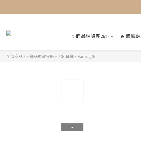
✨飾品現貨專區✨
🔥 體驗課
全部商品
/
✨飾品現貨專區✨
/
ꕤ 耳飾．Earring ꕤ