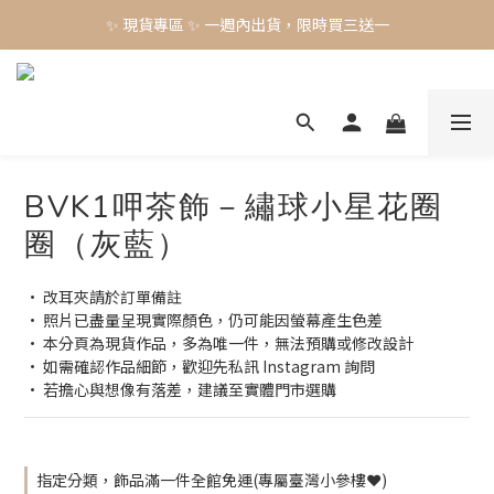
✨ 現貨專區 ✨ 一週內出貨，限時買三送一
✨ 現貨專區 ✨ 一週內出貨，限時買三送一
預購工藝作品，須等待製作時間45-60天
✨ 現貨專區 ✨ 一週內出貨，限時買三送一
BVK1呷茶飾－繡球小星花圈
圈（灰藍）
• 改耳夾請於訂單備註
• 照片已盡量呈現實際顏色，仍可能因螢幕產生色差
• 本分頁為現貨作品，多為唯一件，無法預購或修改設計
• 如需確認作品細節，歡迎先私訊 Instagram 詢問
• 若擔心與想像有落差，建議至實體門市選購
指定分類，飾品滿一件全館免運(專屬臺灣小參樓❤️)