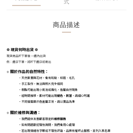
式
商品描述
現貨何時出貨
❁
❁
現貨商品於下單後 一週內出貨
例：週日下單，將於下週日前寄出
關於作品的自然特性：
⟡
・天然果實與花材，會有斑點、紋路、毛孔
・手工製作，無法與照片完全相同
・樹酯可能出現小氣泡或霧化，皆屬自然現象
・經時間推移，素材可能出現
褪色、剝落
，請細心呵護
・不同螢幕顯示色差屬正常，請以實品為準
關於維修與溝通：
⟡
・我們提供友善顧客限定的
維修服務
・如有問題歡迎理性詢問，我們會用心處理
・若出現情緒性字眼或不理性評論，品牌有權終止服務，並列入黑名單