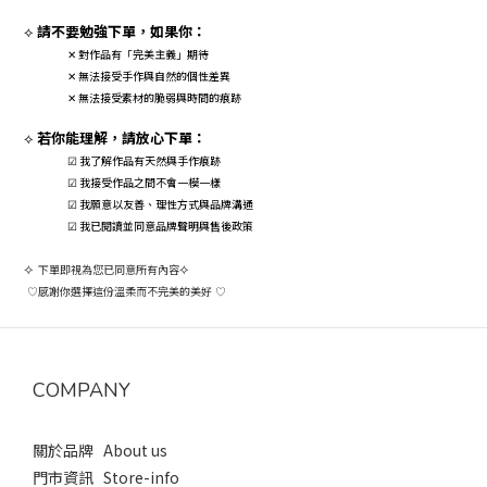
請不要勉強下單，如果你：
⟡
對作品有「完美主義」期待
✕
無法接受手作與自然的個性差異
✕
無法接受素材的脆弱與時間的痕跡
✕
若你能理解，請放心下單：
⟡
☑ 我了解作品有天然與手作痕跡
☑ 我接受作品之間不會一模一樣
☑ 我願意以友善、理性方式與品牌溝通
☑ 我已閱讀並同意品牌聲明與售後政策
⟡
下單即視為您已同意所有內容
⟡
感謝你選擇這份溫柔而不完美的美好
♡
♡
COMPANY
關於品牌 About us
門市資訊 Store-info