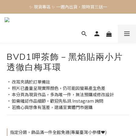
✨ 現貨專區 ✨ 一週內出貨，限時買三送一
✨ 現貨專區 ✨ 一週內出貨，限時買三送一
預購工藝作品，須等待製作時間45-60天
✨ 現貨專區 ✨ 一週內出貨，限時買三送一
BVD1呷茶飾－黑焰貼兩小片
透徹白梅耳環
• 改耳夾請於訂單備註
• 照片已盡量呈現實際顏色，仍可能因螢幕產生色差
• 本分頁為現貨作品，多為唯一件，無法預購或修改設計
• 如需確認作品細節，歡迎先私訊 Instagram 詢問
• 若擔心與想像有落差，建議至實體門市選購
指定分類，飾品滿一件全館免運(專屬臺灣小參樓❤️)