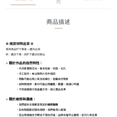
式
商品描述
現貨何時出貨
❁
❁
現貨商品於下單後 一週內出貨
例：週日下單，將於下週日前寄出
關於作品的自然特性：
⟡
・天然果實與花材，會有斑點、紋路、毛孔
・手工製作，無法與照片完全相同
・樹酯可能出現小氣泡或霧化，皆屬自然現象
・經時間推移，素材可能出現
褪色、剝落
，請細心呵護
・不同螢幕顯示色差屬正常，請以實品為準
關於維修與溝通：
⟡
・我們提供友善顧客限定的
維修服務
・如有問題歡迎理性詢問，我們會用心處理
・若出現情緒性字眼或不理性評論，品牌有權終止服務，並列入黑名單