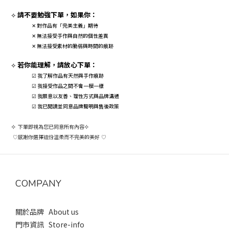
請不要勉強下單，如果你：
⟡
對作品有「完美主義」期待
✕
無法接受手作與自然的個性差異
✕
無法接受素材的脆弱與時間的痕跡
✕
若你能理解，請放心下單：
⟡
☑ 我了解作品有天然與手作痕跡
☑ 我接受作品之間不會一模一樣
☑ 我願意以友善、理性方式與品牌溝通
☑ 我已閱讀並同意品牌聲明與售後政策
⟡
下單即視為您已同意所有內容
⟡
感謝你選擇這份溫柔而不完美的美好
♡
♡
COMPANY
關於品牌 About us
門市資訊 Store-info