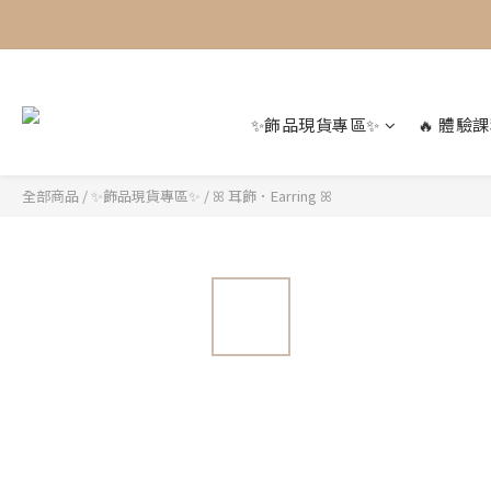
✨飾品現貨專區✨
🔥 體驗課
全部商品
/
✨飾品現貨專區✨
/
ꕤ 耳飾．Earring ꕤ