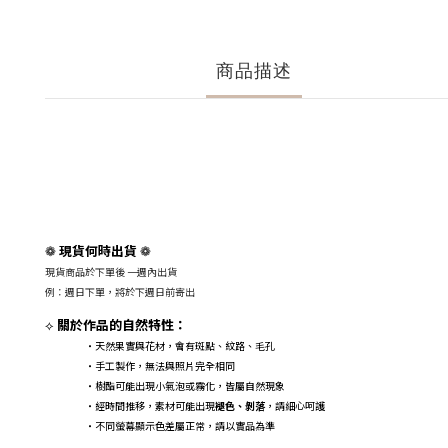
商品描述
現貨何時出貨
❁
❁
現貨商品於下單後 一週內出貨
例：週日下單，將於下週日前寄出
關於作品的自然特性：
⟡
・天然果實與花材，會有斑點、紋路、毛孔
・手工製作，無法與照片完全相同
・樹酯可能出現小氣泡或霧化，皆屬自然現象
・經時間推移，素材可能出現
褪色、剝落
，請細心呵護
・不同螢幕顯示色差屬正常，請以實品為準