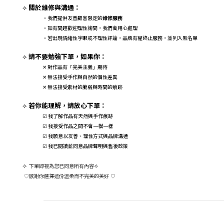
關於維修與溝通：
⟡
・我們提供友善顧客限定的
維修服務
・如有問題歡迎理性詢問，我們會用心處理
・若出現情緒性字眼或不理性評論，品牌有權終止服務，並列入黑名單
請不要勉強下單，如果你：
⟡
對作品有「完美主義」期待
✕
無法接受手作與自然的個性差異
✕
無法接受素材的脆弱與時間的痕跡
✕
若你能理解，請放心下單：
⟡
☑ 我了解作品有天然與手作痕跡
☑ 我接受作品之間不會一模一樣
☑ 我願意以友善、理性方式與品牌溝通
☑ 我已閱讀並同意品牌聲明與售後政策
⟡
下單即視為您已同意所有內容
⟡
感謝你選擇這份溫柔而不完美的美好
♡
♡