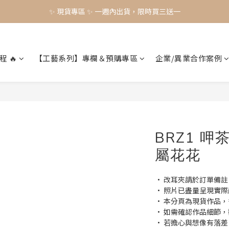
✨ 現貨專區 ✨ 一週內出貨，限時買三送一
✨ 現貨專區 ✨ 一週內出貨，限時買三送一
預購工藝作品，須等待製作時間45-60天
✨ 現貨專區 ✨ 一週內出貨，限時買三送一
程 🔥
【工藝系列】專欄＆預購專區
企業/異業合作案例
BRZ1 
屬花花
• 改耳夾請於訂單備註
• 照片已盡量呈現實
• 本分頁為現貨作品
• 如需確認作品細節，歡迎
• 若擔心與想像有落