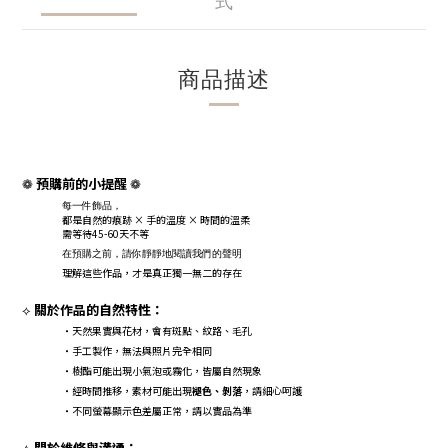
式
商品描述
預購前的小提醒
❁
❁
每一件飾品，
都是自然的痕跡 × 手的溫度 × 時間的溫柔
需等待45-60天不等
在預購之前，請你靜靜地閱讀我們的聲明
理解這些作品，才是真正獨一無二的存在
關於作品的自然特性：
⟡
・天然果實與花材，會有斑點、紋路、毛孔
・手工製作，無法與照片完全相同
・樹酯可能出現小氣泡或霧化，皆屬自然現象
・經時間推移，素材可能出現
褪色、剝落
，請細心呵護
・不同螢幕顯示色差屬正常，請以實品為準
關於維修與溝通：