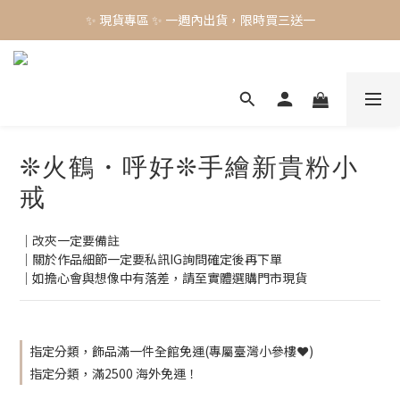
✨ 現貨專區 ✨ 一週內出貨，限時買三送一
✨ 現貨專區 ✨ 一週內出貨，限時買三送一
預購工藝作品，須等待製作時間45-60天
✨ 現貨專區 ✨ 一週內出貨，限時買三送一
❊火鶴・呼好❊手繪新貴粉小
戒
｜改夾一定要備註
｜關於作品細節一定要私訊IG詢問確定後再下單
｜如擔心會與想像中有落差，請至實體選購門市現貨
指定分類，飾品滿一件全館免運(專屬臺灣小參樓❤️)
指定分類，滿2500 海外免運！