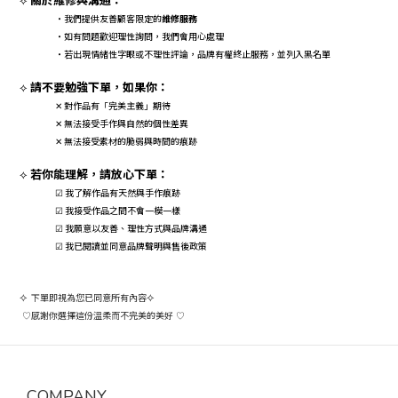
⟡
・我們提供友善顧客限定的
維修服務
・如有問題歡迎理性詢問，我們會用心處理
・若出現情緒性字眼或不理性評論，品牌有權終止服務，並列入黑名單
請不要勉強下單，如果你：
⟡
對作品有「完美主義」期待
✕
無法接受手作與自然的個性差異
✕
無法接受素材的脆弱與時間的痕跡
✕
若你能理解，請放心下單：
⟡
☑ 我了解作品有天然與手作痕跡
☑ 我接受作品之間不會一模一樣
☑ 我願意以友善、理性方式與品牌溝通
☑ 我已閱讀並同意品牌聲明與售後政策
⟡
下單即視為您已同意所有內容
⟡
感謝你選擇這份溫柔而不完美的美好
♡
♡
COMPANY