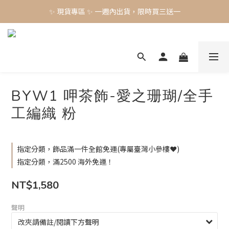
✨ 現貨專區 ✨ 一週內出貨，限時買三送一
✨ 現貨專區 ✨ 一週內出貨，限時買三送一
預購工藝作品，須等待製作時間45-60天
✨ 現貨專區 ✨ 一週內出貨，限時買三送一
BYW1 呷茶飾-愛之珊瑚/全手
工編織 粉
指定分類，飾品滿一件全館免運(專屬臺灣小參樓❤️)
指定分類，滿2500 海外免運！
NT$1,580
聲明