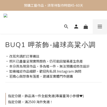
✨ 現貨專區 ✨ 一週內出貨，限時買三送一
預購工藝作品，須等待製作時間45-60天
✨ 現貨專區 ✨ 一週內出貨，限時買三送一
BUQ1 呷茶飾-繡球高粱小調
• 改耳夾請於訂單備註
• 照片已盡量呈現實際顏色，仍可能因螢幕產生色差
• 本分頁為現貨作品，多為唯一件，無法預購或修改設計
• 如需確認作品細節，歡迎先私訊 Instagram 詢問
• 若擔心與想像有落差，建議至實體門市選購
指定分類，飾品滿一件全館免運(專屬臺灣小參樓❤️)
指定分類，滿2500 海外免運！