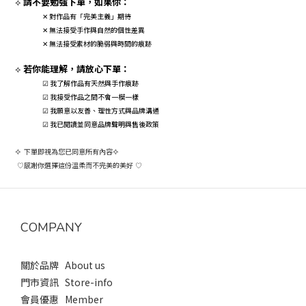
請不要勉強下單，如果你：
⟡
對作品有「完美主義」期待
✕
無法接受手作與自然的個性差異
✕
無法接受素材的脆弱與時間的痕跡
✕
若你能理解，請放心下單：
⟡
☑ 我了解作品有天然與手作痕跡
☑ 我接受作品之間不會一模一樣
☑ 我願意以友善、理性方式與品牌溝通
☑ 我已閱讀並同意品牌聲明與售後政策
⟡
下單即視為您已同意所有內容
⟡
感謝你選擇這份溫柔而不完美的美好
♡
♡
COMPANY
關於品牌 About us
門市資訊 Store-info
會員優惠 Member