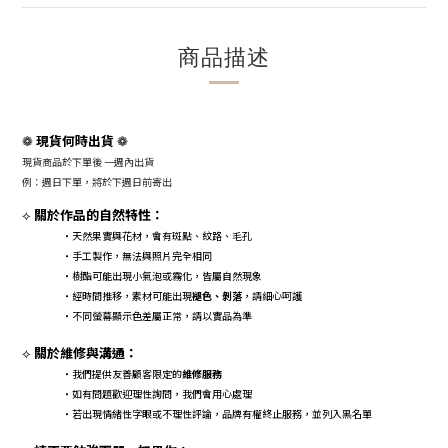
商品描述
現貨何時出貨
❁
❁
現貨商品於下單後 一週內出貨
例：週日下單，將於下週日前寄出
關於作品的自然特性：
⟡
・天然果實與花材，會有斑點、紋路、毛孔
・手工製作，無法與照片完全相同
・樹酯可能出現小氣泡或霧化，皆屬自然現象
・經時間推移，素材可能出現
褪色、剝落
，請細心呵護
・不同螢幕顯示色差屬正常，請以實品為準
關於維修與溝通：
⟡
・我們提供友善顧客限定的
維修服務
・如有問題歡迎理性詢問，我們會用心處理
・若出現情緒性字眼或不理性評論，品牌有權終止服務，並列入黑名單