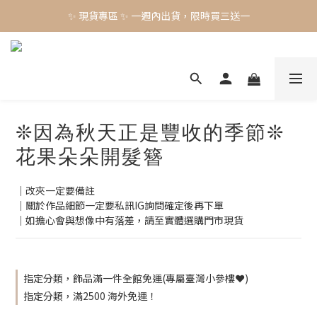
✨ 現貨專區 ✨ 一週內出貨，限時買三送一
✨ 現貨專區 ✨ 一週內出貨，限時買三送一
預購工藝作品，須等待製作時間45-60天
✨ 現貨專區 ✨ 一週內出貨，限時買三送一
❊因為秋天正是豐收的季節❊
花果朵朵開髮簪
｜改夾一定要備註
｜關於作品細節一定要私訊IG詢問確定後再下單
｜如擔心會與想像中有落差，請至實體選購門市現貨
指定分類，飾品滿一件全館免運(專屬臺灣小參樓❤️)
指定分類，滿2500 海外免運！