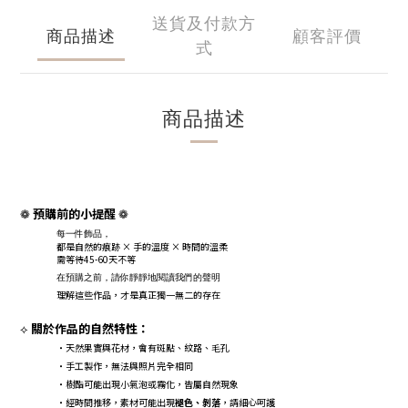
送貨及付款方
商品描述
顧客評價
式
商品描述
預購前的小提醒
❁
❁
每一件飾品，
都是自然的痕跡 × 手的溫度 × 時間的溫柔
需等待45-60天不等
在預購之前，請你靜靜地閱讀我們的聲明
理解這些作品，才是真正獨一無二的存在
關於作品的自然特性：
⟡
・天然果實與花材，會有斑點、紋路、毛孔
・手工製作，無法與照片完全相同
・樹酯可能出現小氣泡或霧化，皆屬自然現象
・經時間推移，素材可能出現
褪色、剝落
，請細心呵護