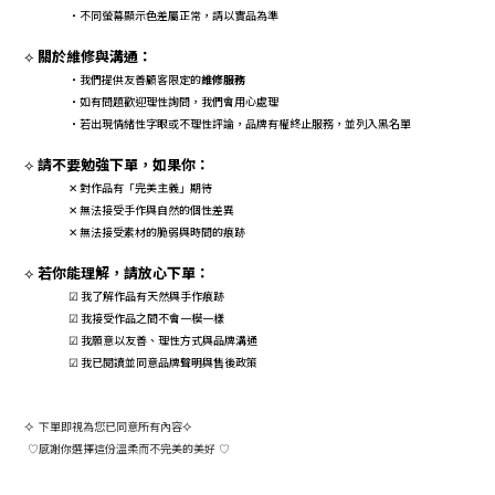
・不同螢幕顯示色差屬正常，請以實品為準
關於維修與溝通：
⟡
・我們提供友善顧客限定的
維修服務
・如有問題歡迎理性詢問，我們會用心處理
・若出現情緒性字眼或不理性評論，品牌有權終止服務，並列入黑名單
請不要勉強下單，如果你：
⟡
對作品有「完美主義」期待
✕
無法接受手作與自然的個性差異
✕
無法接受素材的脆弱與時間的痕跡
✕
若你能理解，請放心下單：
⟡
☑ 我了解作品有天然與手作痕跡
☑ 我接受作品之間不會一模一樣
☑ 我願意以友善、理性方式與品牌溝通
☑ 我已閱讀並同意品牌聲明與售後政策
⟡
下單即視為您已同意所有內容
⟡
感謝你選擇這份溫柔而不完美的美好
♡
♡