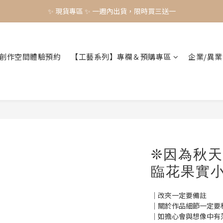
✨ 現貨專區 ✨ 一週內出貨，限時買三送一
✨ 現貨專區 ✨ 一週內出貨，限時買三送一
預購工藝作品，須等待製作時間45-60天
✨ 現貨專區 ✨ 一週內出貨，限時買三送一
創作空間體驗預約
【工藝系列】專欄＆預購專區
企業/異
❊因為秋
臨花果實
｜改夾一定要備註
｜關於作品細節一定要
｜如擔心會與想像中有