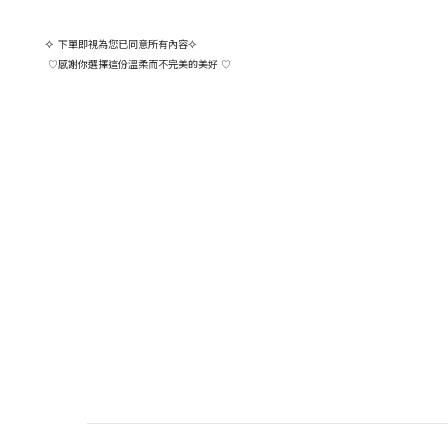
⟡
下單即視為您已同意所有內容
⟡
感謝你選擇這份溫柔而不完美的美好
♡
♡