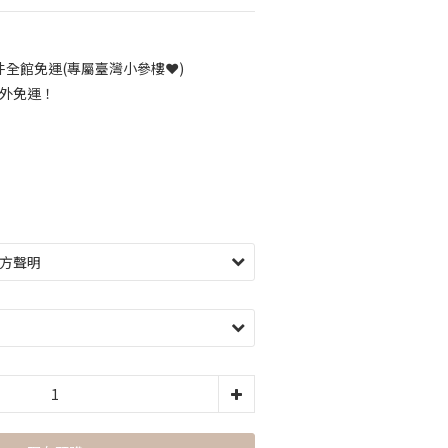
全館免運(專屬臺灣小參樓❤️)
海外免運！