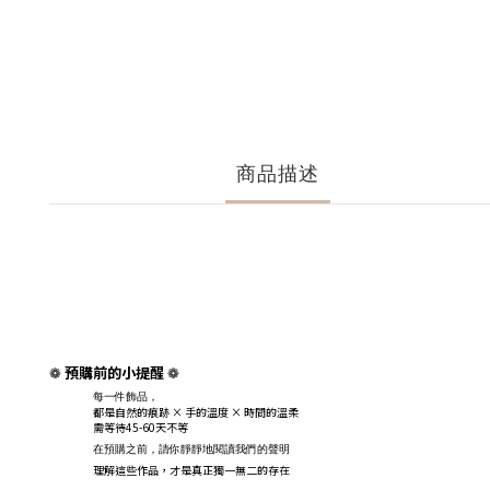
商品描述
預購前的小提醒
❁
❁
每一件飾品，
都是自然的痕跡 × 手的溫度 × 時間的溫柔
需等待45-60天不等
在預購之前，請你靜靜地閱讀我們的聲明
理解這些作品，才是真正獨一無二的存在