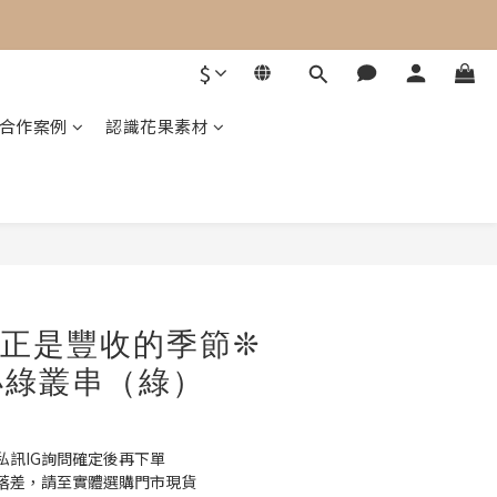
$
業合作案例
認識花果素材
天正是豐收的季節❊
小綠叢串（綠）
私訊IG詢問確定後再下單
落差，請至實體選購門市現貨