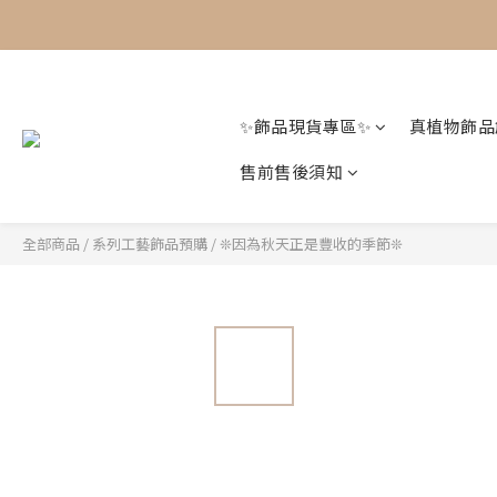
✨飾品現貨專區✨
真植物飾品
售前售後須知
全部商品
/
系列工藝飾品預購
/
❊因為秋天正是豐收的季節❊