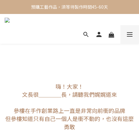
✨ 現貨專區 ✨ 一週內出貨，限時買三送一
預購工藝作品，須等待製作時間45-60天
✨ 現貨專區 ✨ 一週內出貨，限時買三送一
嗨！大家！
文長很＿＿＿＿長，請聽我們娓娓道來
參樓在手作創業路上一直是非常向前衝的品牌
但參樓知道只有自己一個人是衝不動的，
也沒有這麼
勇敢