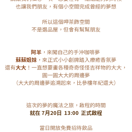
也讓我們朋友，有個小空間完成曾經的夢想
所以這個呷茶飾空間
不是選品屋，
但會有幫幫朋友
阿羊
，來闖自己的手沖咖啡夢
蘇蘇姐妹
，來正式小小創牌踏入療癒香氛夢
還有
大大
！一直想要畫各種奇奇怪怪吉祥物的大大，
圓一圓大大的
周邊夢
（大大的周邊夢追溯起來，比參樓年紀還大）
這次的夢的魔法之旅，啟程的時間
就在 7月20日 13:00 正式啟程
當日開放免費招待飲品