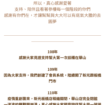
所以，
真心感謝愛著
支持、陪伴且
看著參樓每一個階段的你們
感謝有你們在，才讓幫幫與大大可以有底氣
大膽的去
圓夢
＿＿＿＿＿＿＿＿＿＿＿＿＿＿＿＿＿＿＿＿＿＿＿
＿＿＿＿＿＿＿＿＿＿
108年
感謝大家見證支持幫大第一次設櫃在華山
109年
因為大家支持，我們創建了會員系統，陸續開了新光跟板橋
門市
110年
疫情重創襲來，新光板橋店相繼關閉，華山店完全閉館
一波波的艱難跟崩潰，真心感謝大家願意陪伴幫大用一場場