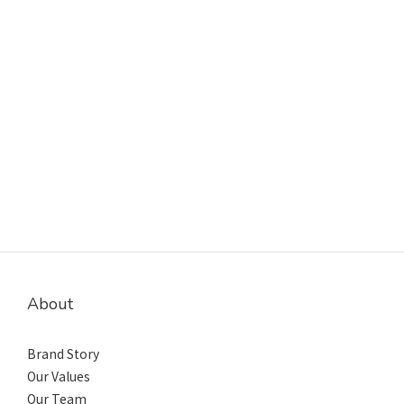
About
Brand Story
Our Values
Our Team