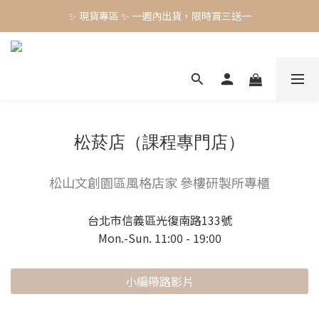
✨ 現貨專區 ✨ 一週內出貨，限時買三送一
✨ 現貨專區 ✨ 一週內出貨，限時買三送一
預購工藝作品，須等待製作時間45-60天
✨ 現貨專區 ✨ 一週內出貨，限時買三送一
松菸店（課程專門店）
松山文創園區風格店家 參樓研製所專櫃
台北市信義區光復南路133號
Mon.-Sun. 11:00 - 19:00
小編帶路影片