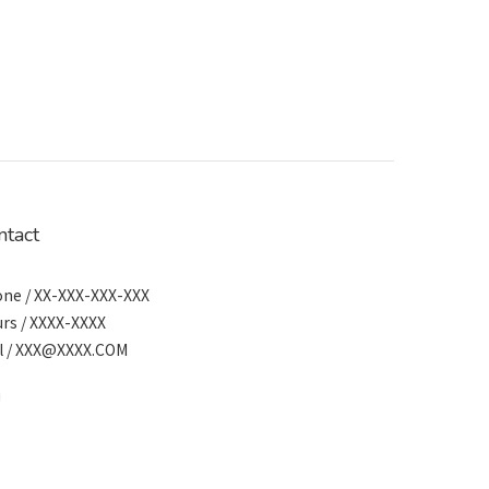
ntact
ne / XX-XXX-XXX-XXX
rs / XXXX-XXXX
l / XXX@XXXX.COM