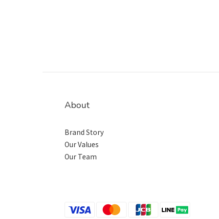
About
Brand Story
Our Values
Our Team