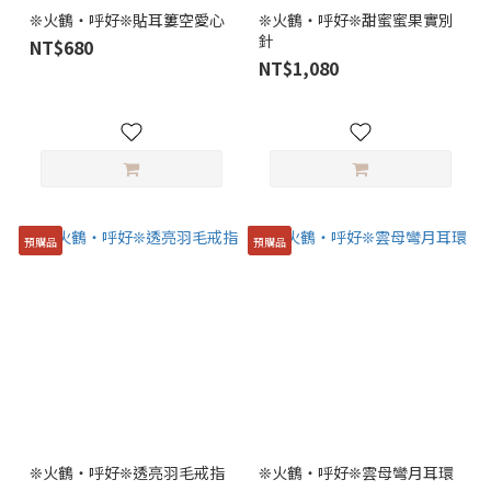
❊火鶴・呼好❊貼耳簍空愛心
❊火鶴・呼好❊甜蜜蜜果實別
針
NT$680
NT$1,080
預購品
預購品
❊火鶴・呼好❊透亮羽毛戒指
❊火鶴・呼好❊雲母彎月耳環