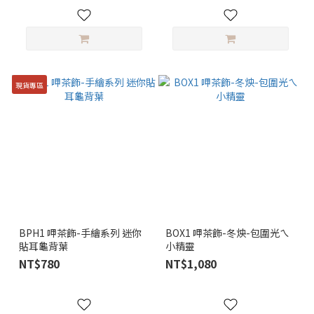
現貨專區
BPH1 呷茶飾-手繪系列 迷你
BOX1 呷茶飾-冬炴-包圍光ㄟ
貼耳龜背葉
小精靈
NT$780
NT$1,080