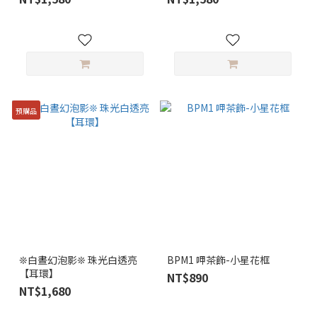
預購品
❊白晝幻泡影❊ 珠光白透亮
BPM1 呷茶飾-小星花框
【耳環】
NT$890
NT$1,680