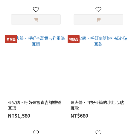
預購品
預購品
❊火鶴・呼好❊富貴吉祥垂墜
❊火鶴・呼好❊簡約小紅心貼
耳環
耳款
NT$1,580
NT$680