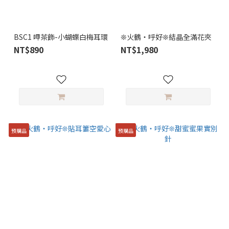
BSC1 呷茶飾-小蝴蝶白梅耳環
❊火鶴・呼好❊結晶全滿花夾
NT$890
NT$1,980
預購品
預購品