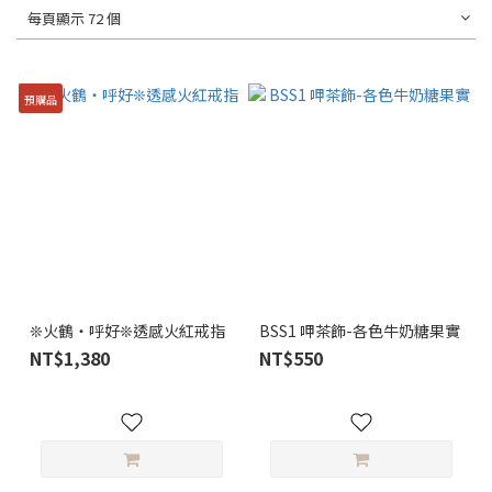
每頁顯示 72 個
預購品
❊火鶴・呼好❊透感火紅戒指
BSS1 呷茶飾-各色牛奶糖果實
NT$1,380
NT$550