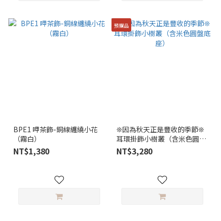
預購品
BPE1 呷茶飾-銅線纏繞小花
❊因為秋天正是豐收的季節❊
（霧白）
耳環掛飾小樹叢（含米色圓盤
底座）
NT$1,380
NT$3,280
已選
0
件