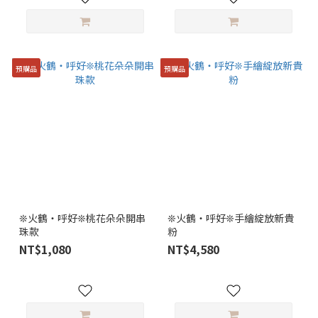
預購品
預購品
❊火鶴・呼好❊桃花朵朵開串
❊火鶴・呼好❊手繪綻放新貴
珠款
粉
NT$1,080
NT$4,580