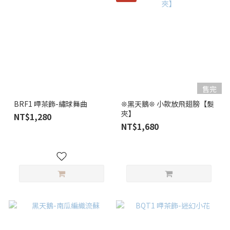
售完
BRF1 呷茶飾-繡球舞曲
❊黑天鵝❊ 小款放飛翅膀【髮
夾】
NT$1,280
NT$1,680