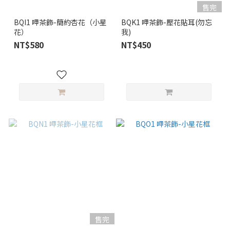
售完
BQI1 呷茶飾-簡約杏花（小星
BQK1 呷茶飾-壓花貼耳(勿忘
花）
我)
NT$580
NT$450
售完