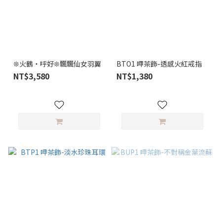
❊火鶴・呼好❊飄飄仙女羽翼
BTO1 呷茶飾-透感火紅戒指
NT$3,580
NT$1,380