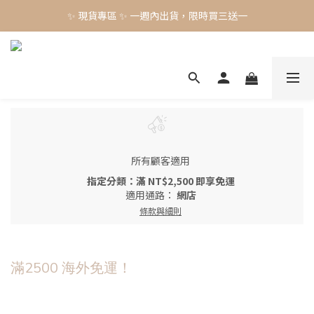
✨ 現貨專區 ✨ 一週內出貨，限時買三送一
✨ 現貨專區 ✨ 一週內出貨，限時買三送一
預購工藝作品，須等待製作時間45-60天
✨ 現貨專區 ✨ 一週內出貨，限時買三送一
所有顧客適用
指定分類：滿 NT$2,500 即享免運
適用通路：
網店
條款與細則
滿2500 海外免運！