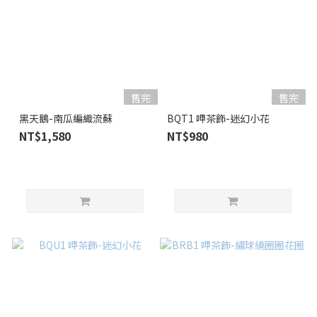
售完
售完
黑天鵝-南瓜編織流蘇
BQT1 呷茶飾-迷幻小花
NT$1,580
NT$980