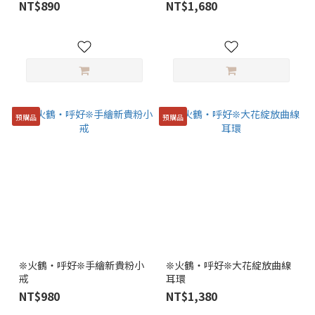
NT$890
NT$1,680
預購品
預購品
❊火鶴・呼好❊手繪新貴粉小
❊火鶴・呼好❊大花綻放曲線
戒
耳環
NT$980
NT$1,380