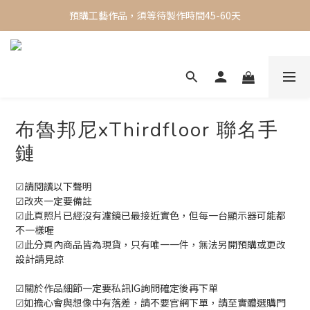
✨ 現貨專區 ✨ 一週內出貨，限時買三送一
預購工藝作品，須等待製作時間45-60天
✨ 現貨專區 ✨ 一週內出貨，限時買三送一
布魯邦尼xThirdfloor 聯名手
鏈
☑請閱讀以下聲明
☑改夾一定要備註
☑此頁照片已經沒有濾鏡已最接近實色，但每一台顯示器可能都
不一樣喔
☑此分頁內商品皆為現貨，只有唯一一件，無法另開預購或更改
設計請見諒
☑關於作品細節一定要私訊IG詢問確定後再下單
☑如擔心會與想像中有落差，請不要官網下單，請至實體選購門