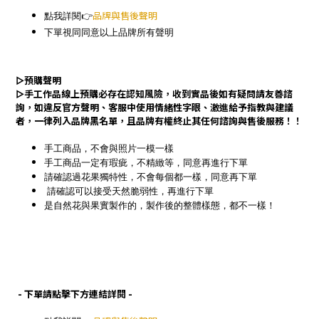
點我詳閱👉
品牌與售後聲明
下單視同同意以上品牌所有聲明
▻
預購聲明
▻
手工作品線上預購必存在認知風險，收到實品後如有疑問請友善諮
詢，如違反官方聲明、客服中使用情緒性字眼、激進給予指教與建議
者，一律列入品牌黑名單，且品牌有權終止其任何諮詢與售後服務！！
手工商品，不會與照片一模一樣
手工商品一定有瑕疵，不精緻等，同意再進行下單
請確認過花果獨特性，不會每個都一樣，同意再下單
請確認可以接受天然脆弱性，再進行下單
是自然花與果實製作的，製作後的整體樣態，都不一樣！
- 下單請點擊下方連結詳閱 -