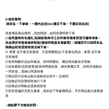
▻
現貨聲明
現貨區，下單後，一週內出貨(ex:週日下單，下週日前出貨)
現貨專區商品聲明，請您閱讀，如同意聲明再下單
☑
自然產物有毛細孔/黏製狀態與手工扣件都有機會剝落分離等現象，
本品牌亦有售後維修制度(僅提供態度友善顧客)，請確認可以接受本品
牌飾品較易受損等情況再下單。
☑ 果實.花不會完美無瑕，不是塑膠製品/不是量化商品，果實.花不會
完美無瑕
☑使用樹酯作品如有氣泡，長時間霧化，屬自然現象並非瑕疵
☑自然素材(花與果實)經長時間會剝落，褪色實屬正常，勿與其他飾品
一同存放，需細心呵護保養
☑商品照片於每台顯示器顯色全然不一定相同
☑請務必同意聲明再進行下單
☑請務必詳閱飾品退換貨政策
☑您若是偏好完美主義者，真的勿下單參樓商品，手作商品無法盡善盡
美
- 請點擊下方連結詳閱 -